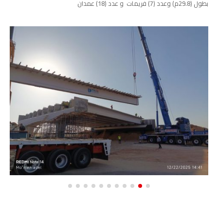
بطول (29.8م) وعدد (7) فريمات و عدد (18) عمدان