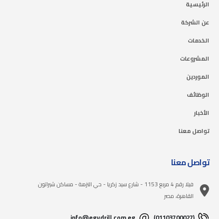
الرئيسية
عن الشركة
الخدمات
المشروعات
الموردين
الوظائف
الأخبار
تواصل معنا
تواصل معنا
فيلا رقم 4 مربع 1153 - شارع سيد زكريا - حي النزهة - مساكن شيراتون
القاهرة، مصر
info@egydrill.com.eg
(01103700027)